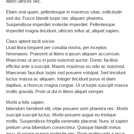
libero ultrices nec.
Etiam erat quam, pellentesque in maximus vitae, sollicitudin
sed dui. Fusce blandit turpis nec aliquam pharetra.
Suspendisse imperdiet molestie imperdiet. Pellentesque
imperdiet magna tincidunt, ultricies tellus at, aliquet sapien.
Class aptent taciti socios
Lkad litora torquent per conubia nostra, per inceptos
himenaeos. Praesent ut libero a ipsum aliquam accumsan.
Maecenas ut arcu in justo euismod auctor. Donec facilisis
efficitur ante a suscipit. Mauris maximus eu odio ac euismod.
Maecenas faucibus turpis sed posuere volutpat. Sed tincidunt
luctus massa ac aliquam. Integer tincidunt purus et diam
dapibus, a rhoncus magna congue. Ut ut turpis suscipit massa
mollis gravida. Proin ut dui in libero aliquet semper.
Morbi a felis sapien
bibendum hendrerit elit, vitae posuere sem pharetra nec. Morbi
suscipit suscipit luctus. Morbi posuere augue eu tristique
mollis. Suspendisse fringilla venenatis placerat. Nunc id sapien
pretium urna bibendum consectetur. Quisque blandit metus
arcu, id ornare magna molestie nec. Proin malesuada a lacus