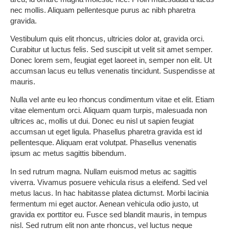
nec mollis. Aliquam pellentesque purus ac nibh pharetra
gravida.
Vestibulum quis elit rhoncus, ultricies dolor at, gravida orci.
Curabitur ut luctus felis. Sed suscipit ut velit sit amet semper.
Donec lorem sem, feugiat eget laoreet in, semper non elit. Ut
accumsan lacus eu tellus venenatis tincidunt. Suspendisse at
mauris.
Nulla vel ante eu leo rhoncus condimentum vitae et elit. Etiam
vitae elementum orci. Aliquam quam turpis, malesuada non
ultrices ac, mollis ut dui. Donec eu nisl ut sapien feugiat
accumsan ut eget ligula. Phasellus pharetra gravida est id
pellentesque. Aliquam erat volutpat. Phasellus venenatis
ipsum ac metus sagittis bibendum.
In sed rutrum magna. Nullam euismod metus ac sagittis
viverra. Vivamus posuere vehicula risus a eleifend. Sed vel
metus lacus. In hac habitasse platea dictumst. Morbi lacinia
fermentum mi eget auctor. Aenean vehicula odio justo, ut
gravida ex porttitor eu. Fusce sed blandit mauris, in tempus
nisl. Sed rutrum elit non ante rhoncus, vel luctus neque