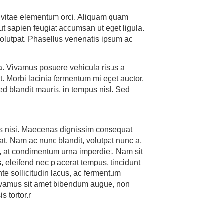
am vitae elementum orci. Aliquam quam
 ut sapien feugiat accumsan ut eget ligula.
volutpat. Phasellus venenatis ipsum ac
a. Vivamus posuere vehicula risus a
t. Morbi lacinia fermentum mi eget auctor.
ed blandit mauris, in tempus nisl. Sed
as nisi. Maecenas dignissim consequat
rat. Nam ac nunc blandit, volutpat nunc a,
e, at condimentum urna imperdiet. Nam sit
s, eleifend nec placerat tempus, tincidunt
nte sollicitudin lacus, ac fermentum
 Vivamus sit amet bibendum augue, non
s tortor.r