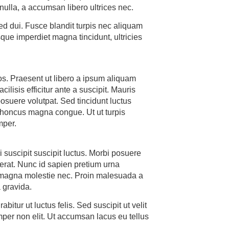
nulla, a accumsan libero ultrices nec.
ed dui. Fusce blandit turpis nec aliquam
que imperdiet magna tincidunt, ultricies
os. Praesent ut libero a ipsum aliquam
lisis efficitur ante a suscipit. Mauris
suere volutpat. Sed tincidunt luctus
 rhoncus magna congue. Ut ut turpis
mper.
 suscipit suscipit luctus. Morbi posuere
cerat. Nunc id sapien pretium urna
 magna molestie nec. Proin malesuada a
 gravida.
abitur ut luctus felis. Sed suscipit ut velit
mper non elit. Ut accumsan lacus eu tellus