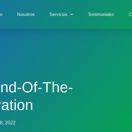
io
Nosotros
Servicios
Testimoniales
C
End-Of-The-
ation
 8, 2022