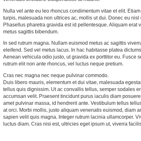
Nulla vel ante eu leo rhoncus condimentum vitae et elit. Eti
turpis, malesuada non ultrices ac, mollis ut dui. Donec eu nisl
Phasellus pharetra gravida est id pellentesque. Aliquam erat 
metus sagittis bibendum.
In sed rutrum magna. Nullam euismod metus ac sagittis viverr
eleifend. Sed vel metus lacus. In hac habitasse platea dictums
Aenean vehicula odio justo, ut gravida ex porttitor eu. Fusce s
rutrum elit non ante rhoncus, vel luctus neque pretium.
Cras nec magna nec neque pulvinar commodo.
Duis libero mauris, elementum et dui vitae, malesuada egest
tellus quis dignissim. Ut ac convallis tellus, semper sodales e
accumsan velit. Praesent tincidunt purus iaculis diam posuer
amet pulvinar massa, id hendrerit ante. Vestibulum tellus tellu
at orci. Morbi mollis, justo aliquam venenatis euismod, diam a
sapien velit quis magna. Integer rutrum lacinia ullamcorper.
luctus diam. Cras nisi est, ultricies eget ipsum ut, viverra facilisi