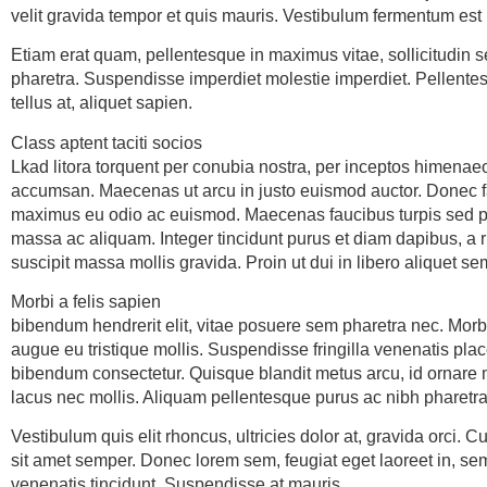
velit gravida tempor et quis mauris. Vestibulum fermentum est 
Etiam erat quam, pellentesque in maximus vitae, sollicitudin s
pharetra. Suspendisse imperdiet molestie imperdiet. Pellentes
tellus at, aliquet sapien.
Class aptent taciti socios
Lkad litora torquent per conubia nostra, per inceptos himenae
accumsan. Maecenas ut arcu in justo euismod auctor. Donec faci
maximus eu odio ac euismod. Maecenas faucibus turpis sed po
massa ac aliquam. Integer tincidunt purus et diam dapibus, a
suscipit massa mollis gravida. Proin ut dui in libero aliquet se
Morbi a felis sapien
bibendum hendrerit elit, vitae posuere sem pharetra nec. Morbi
augue eu tristique mollis. Suspendisse fringilla venenatis pla
bibendum consectetur. Quisque blandit metus arcu, id ornare
lacus nec mollis. Aliquam pellentesque purus ac nibh pharetra
Vestibulum quis elit rhoncus, ultricies dolor at, gravida orci. Cur
sit amet semper. Donec lorem sem, feugiat eget laoreet in, se
venenatis tincidunt. Suspendisse at mauris.