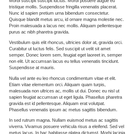
Morbi suscipit suscipit luctus. Morbi posuere augue eu
tristique mollis. Suspendisse fringilla venenatis placerat.
Nunc id sapien pretium urna bibendum consectetur.
Quisque blandit metus arcu, id ornare magna molestie nec.
Proin malesuada a lacus nec mollis. Aliquam pellentesque
purus ac nibh pharetra gravida.
Vestibulum quis elit rhoncus, ultricies dolor at, gravida orci.
Curabitur ut luctus felis. Sed suscipit ut velit sit amet
semper. Donec lorem sem, feugiat eget laoreet in, semper
non elit. Ut accumsan lacus eu tellus venenatis tincidunt.
Suspendisse at mauris.
Nulla vel ante eu leo rhoncus condimentum vitae et elit.
Etiam vitae elementum orci. Aliquam quam turpis,
malesuada non ultrices ac, mollis ut dui. Donec eu nisl ut
sapien feugiat accumsan ut eget ligula. Phasellus pharetra
gravida est id pellentesque. Aliquam erat volutpat.
Phasellus venenatis ipsum ac metus sagittis bibendum.
In sed rutrum magna. Nullam euismod metus ac sagittis
viverra. Vivamus posuere vehicula risus a eleifend. Sed vel
metus lacus. In hac habitasse platea dictumst. Morbi lacinia