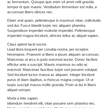
ac fermentum. Quisque quis enim sit amet velit gravida
tempor et quis mauris. Vestibulum fermentum est nulla, a
accumsan libero ultrices nec.
Etiam erat quam, pellentesque in maximus vitae, sollicitudin
sed dui. Fusce blandit turpis nec aliquam pharetra.
Suspendisse imperdiet molestie imperdiet. Pellentesque
imperdiet magna tincidunt, ultricies tellus at, aliquet sapien.
Class aptent taciti socios
Lkad litora torquent per conubia nostra, per inceptos
himenaeos. Praesent ut libero a ipsum aliquam accumsan.
Maecenas ut arcu in justo euismod auctor. Donec facilisis
efficitur ante a suscipit. Mauris maximus eu odio ac
euismod. Maecenas faucibus turpis sed posuere volutpat.
Sed tincidunt luctus massa ac aliquam. Integer tincidunt
purus et diam dapibus, a rhoncus magna congue. Ut ut
turpis suscipit massa mollis gravida. Proin ut dui in libero
aliquet semper.
Morbi a felis sapien
bibendum hendrerit elit, vitae posuere sem pharetra nec.