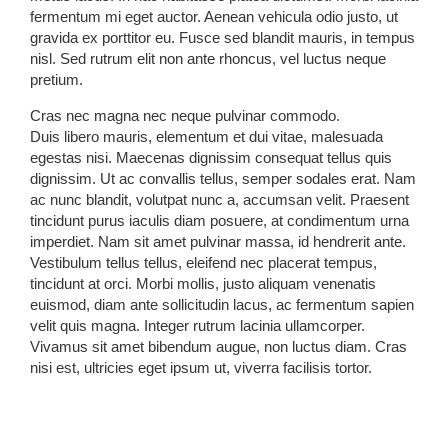
fermentum mi eget auctor. Aenean vehicula odio justo, ut
gravida ex porttitor eu. Fusce sed blandit mauris, in tempus
nisl. Sed rutrum elit non ante rhoncus, vel luctus neque
pretium.
Cras nec magna nec neque pulvinar commodo.
Duis libero mauris, elementum et dui vitae, malesuada
egestas nisi. Maecenas dignissim consequat tellus quis
dignissim. Ut ac convallis tellus, semper sodales erat. Nam
ac nunc blandit, volutpat nunc a, accumsan velit. Praesent
tincidunt purus iaculis diam posuere, at condimentum urna
imperdiet. Nam sit amet pulvinar massa, id hendrerit ante.
Vestibulum tellus tellus, eleifend nec placerat tempus,
tincidunt at orci. Morbi mollis, justo aliquam venenatis
euismod, diam ante sollicitudin lacus, ac fermentum sapien
velit quis magna. Integer rutrum lacinia ullamcorper.
Vivamus sit amet bibendum augue, non luctus diam. Cras
nisi est, ultricies eget ipsum ut, viverra facilisis tortor.