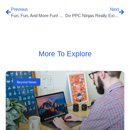
Previous
Next
Fun, Fun, And More Fun! Come Work @ Beyond
Do PPC Ninjas Really Exist Or Not?
More To Explore
Beyond News