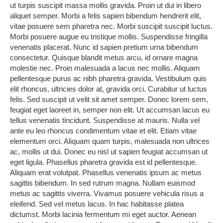
ut turpis suscipit massa mollis gravida. Proin ut dui in libero
aliquet semper.
Morbi a felis sapien
bibendum hendrerit elit,
vitae posuere sem pharetra nec. Morbi suscipit suscipit luctus.
Morbi posuere augue eu tristique mollis. Suspendisse fringilla
venenatis placerat. Nunc id sapien pretium urna bibendum
consectetur. Quisque blandit metus arcu, id ornare magna
molestie nec. Proin malesuada a lacus nec mollis. Aliquam
pellentesque purus ac nibh pharetra gravida.
Vestibulum quis
elit rhoncus, ultricies dolor at, gravida orci. Curabitur ut luctus
felis. Sed suscipit ut velit sit amet semper. Donec lorem sem,
feugiat eget laoreet in, semper non elit. Ut accumsan lacus eu
tellus venenatis tincidunt. Suspendisse at mauris.
Nulla vel
ante eu leo rhoncus condimentum vitae et elit. Etiam vitae
elementum orci. Aliquam quam turpis, malesuada non ultrices
ac, mollis ut dui. Donec eu nisl ut sapien feugiat accumsan ut
eget ligula. Phasellus pharetra gravida est id pellentesque.
Aliquam erat volutpat. Phasellus venenatis ipsum ac metus
sagittis bibendum.
In sed rutrum magna. Nullam euismod
metus ac sagittis viverra. Vivamus posuere vehicula risus a
eleifend. Sed vel metus lacus. In hac habitasse platea
dictumst. Morbi lacinia fermentum mi eget auctor. Aenean