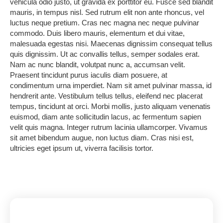
vehicula odio justo, ut gravida ex porttitor eu. Fusce sed blandit
mauris, in tempus nisl. Sed rutrum elit non ante rhoncus, vel
luctus neque pretium.
Cras nec magna nec neque pulvinar
commodo.
Duis libero mauris, elementum et dui vitae,
malesuada egestas nisi. Maecenas dignissim consequat tellus
quis dignissim. Ut ac convallis tellus, semper sodales erat.
Nam ac nunc blandit, volutpat nunc a, accumsan velit.
Praesent tincidunt purus iaculis diam posuere, at
condimentum urna imperdiet. Nam sit amet pulvinar massa, id
hendrerit ante. Vestibulum tellus tellus, eleifend nec placerat
tempus, tincidunt at orci. Morbi mollis, justo aliquam venenatis
euismod, diam ante sollicitudin lacus, ac fermentum sapien
velit quis magna. Integer rutrum lacinia ullamcorper. Vivamus
sit amet bibendum augue, non luctus diam. Cras nisi est,
ultricies eget ipsum ut, viverra facilisis tortor.